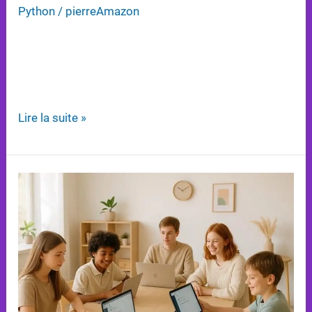
Python
/
pierreAmazon
Découvrez les avantages de Python et JavaScript
pour les débutants en programmation, et faites le
choix adapté à vos objectifs d’apprentissage.
Lire la suite »
5
Projets
Simples
Pour
Maîtriser
les
Bases