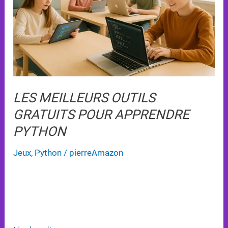
Pour
Apprendre
Python
LES MEILLEURS OUTILS
GRATUITS POUR APPRENDRE
PYTHON
Jeux
,
Python
/
pierreAmazon
Explorez les meilleurs outils gratuits pour apprendre
Python, adaptés aux débutants et aux niveaux
avancés, avec des ressources variées en français.