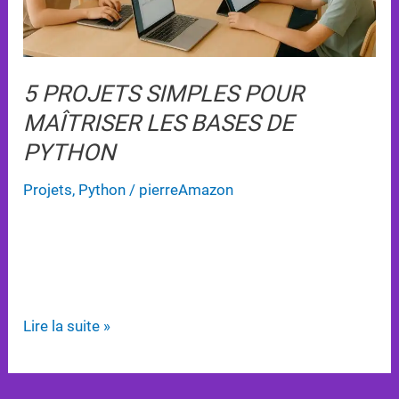
de
Python
5 PROJETS SIMPLES POUR
MAÎTRISER LES BASES DE
PYTHON
Projets
,
Python
/
pierreAmazon
Explorez 5 projets pratiques pour maîtriser les
bases de Python et développer vos compétences en
programmation de manière ludique et interactive.
Lire la suite »