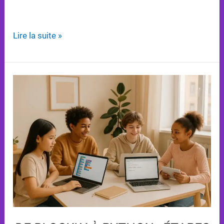
et ludique grâce à une interface visuelle intuitive.
Lire la suite »
De
Blockly
à
Python
:
Étapes
pour
Progresser