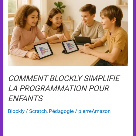
Simplifie
la
Programmation
pour
Enfants
COMMENT BLOCKLY SIMPLIFIE
LA PROGRAMMATION POUR
ENFANTS
Blockly / Scratch
,
Pédagogie
/
pierreAmazon
Blockly révolutionne l’apprentissage du coding pour
les enfants en rendant la programmation accessible