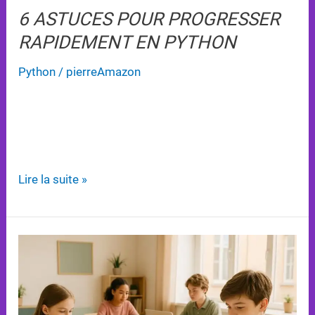
6 ASTUCES POUR PROGRESSER
RAPIDEMENT EN PYTHON
Python
/
pierreAmazon
Découvrez 6 astuces pratiques pour progresser
rapidement en Python, en alliant projets concrets et
apprentissage interactif.
Lire la suite »
Les
Meilleurs
Outils
Gratuits