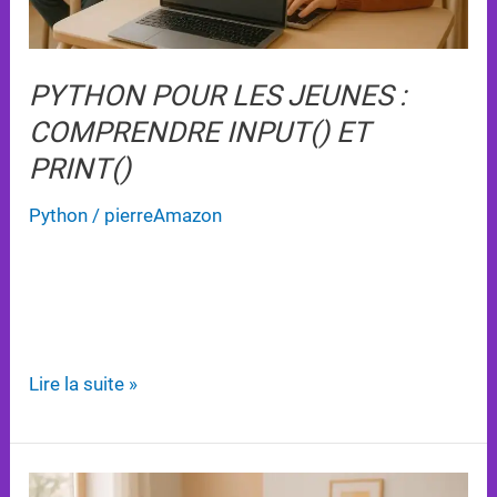
print()
PYTHON POUR LES JEUNES :
COMPRENDRE INPUT() ET
PRINT()
Python
/
pierreAmazon
Apprenez à utiliser les fonctions input() et print() en
Python pour créer des programmes interactifs et
engageants.
Lire la suite »
Développer