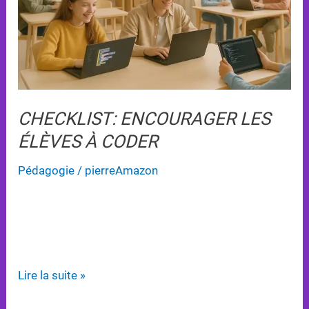
Coder
CHECKLIST: ENCOURAGER LES
ÉLÈVES À CODER
Pédagogie
/
pierreAmazon
Découvrez comment créer un environnement
d’apprentissage motivant pour initier les élèves au
codage avec des outils accessibles et amusants.
Lire la suite »