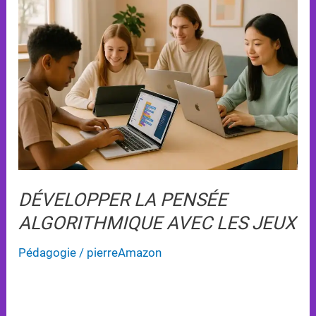
La
Pensée
Algorithmique
Avec
Les
Jeux
DÉVELOPPER LA PENSÉE
ALGORITHMIQUE AVEC LES JEUX
Pédagogie
/
pierreAmazon
Les jeux éducatifs transforment l’apprentissage de
la pensée algorithmique, rendant les concepts