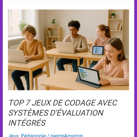
Top
7
Jeux
de
Codage
avec
Systèmes
d’Évaluation
Intégrés
TOP 7 JEUX DE CODAGE AVEC
SYSTÈMES D’ÉVALUATION
INTÉGRÉS
Jeux
,
Pédagogie
/
pierreAmazon