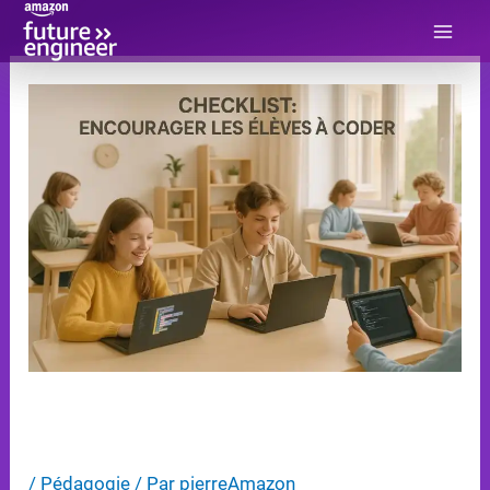
Aller
au
contenu
CHECKLIST: ENCOURAGER LES
ÉLÈVES À CODER
/
Pédagogie
/ Par
pierreAmazon