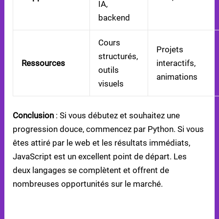
IA,
backend
Cours
Projets
structurés,
Ressources
interactifs,
outils
animations
visuels
Conclusion
: Si vous débutez et souhaitez une
progression douce, commencez par Python. Si vous
êtes attiré par le web et les résultats immédiats,
JavaScript est un excellent point de départ. Les
deux langages se complètent et offrent de
nombreuses opportunités sur le marché.
PYTHON VS JAVASCRIPT : QUEL LANGAGE