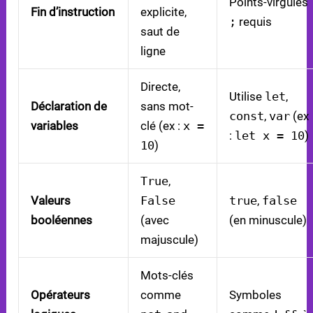
Points-virgules
Fin d’instruction
explicite,
;
requis
saut de
ligne
Directe,
Utilise
let
,
Déclaration de
sans mot-
const
,
var
(ex
variables
clé (ex :
x =
:
let x = 10
)
10
)
True
,
Valeurs
False
true
,
false
booléennes
(avec
(en minuscule)
majuscule)
Mots-clés
Opérateurs
comme
Symboles