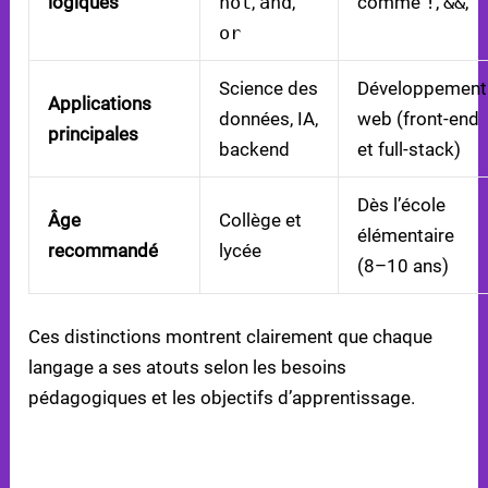
logiques
not
,
and
,
comme
!
,
&&
, `
or
Science des
Développement
Applications
données, IA,
web (front-end
principales
backend
et full-stack)
Dès l’école
Âge
Collège et
élémentaire
recommandé
lycée
(8–10 ans)
Ces distinctions montrent clairement que chaque
langage a ses atouts selon les besoins
pédagogiques et les objectifs d’apprentissage.
AVANTAGES ET INCONVÉNIENTS DE CHAQUE