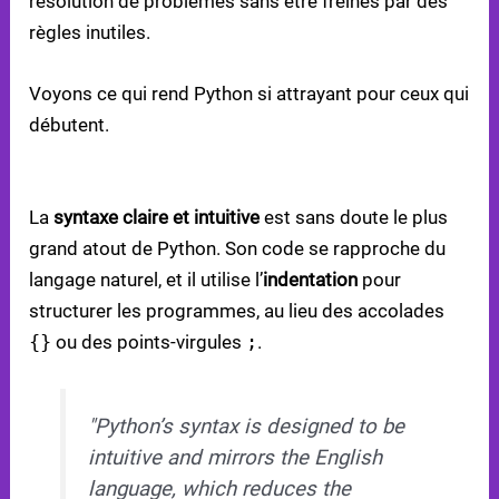
résolution de problèmes sans être freinés par des
règles inutiles.
Voyons ce qui rend Python si attrayant pour ceux qui
débutent.
CARACTÉRISTIQUES PRINCIPALES DE PYTHON
La
syntaxe claire et intuitive
est sans doute le plus
grand atout de Python. Son code se rapproche du
langage naturel, et il utilise l’
indentation
pour
structurer les programmes, au lieu des accolades
{}
ou des points-virgules
;
.
"Python’s syntax is designed to be
intuitive and mirrors the English
language, which reduces the