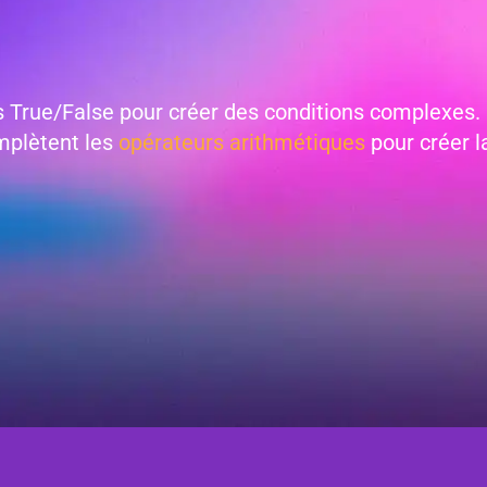
True/False pour créer des conditions complexes. Il
mplètent les
opérateurs arithmétiques
pour créer l