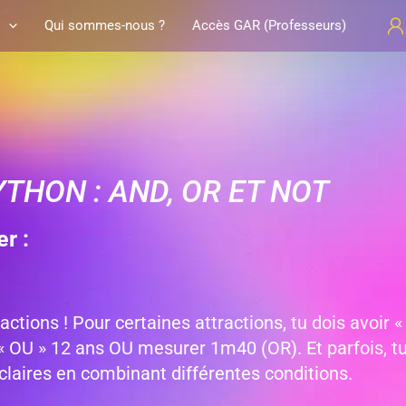
Qui sommes-nous ?
Accès GAR (Professeurs)
HON : AND, OR ET NOT
r :
ctions ! Pour certaines attractions, tu dois avoir «
 OU » 12 ans OU mesurer 1m40 (OR). Et parfois, tu 
claires en combinant différentes conditions.