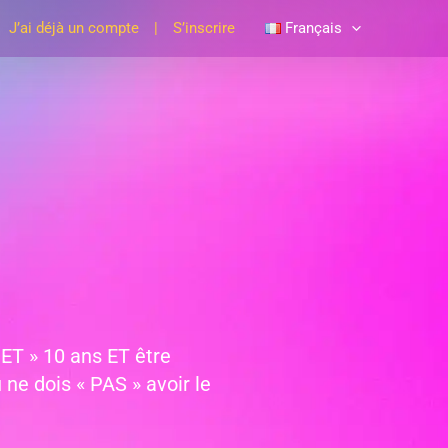
J’ai déjà un compte
S’inscrire
Français
 ET » 10 ans ET être
ne dois « PAS » avoir le