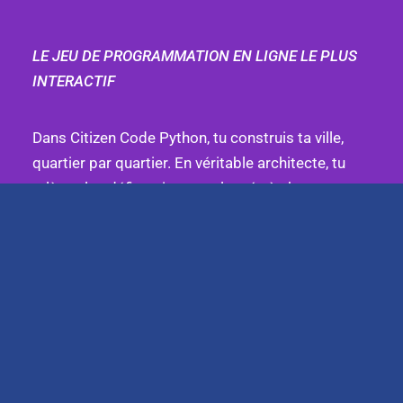
LE JEU DE PROGRAMMATION EN LIGNE LE PLUS
INTERACTIF
Dans Citizen Code Python, tu construis ta ville,
quartier par quartier. En véritable architecte, tu
relèves les défis qui te sont lancés à chaque
épisode. Les victoires que tu remportes tout au
long de ton aventure te font gagner des Citizen
Coins, qui, eux, te permettent de faire évoluer ton
avatar.